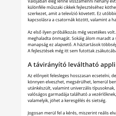
Valójában elég lenne visszamenni néhány évt
különféle műszaki cikkek fejlesztéséhez köthet
szerkezet, amit a televízió követett. Ez utóbb
kapcsolásra a csatornák között, valamint a h
Az első ilyen próbálkozás még vezetékes volt
meghaladta önmagát. Sokáig álom maradt a sz
manapság ez alapvető. A háztartások többsé
A fejlesztések még itt sem futottak zsákutcáb
A távirányító leváltható appl
Az előnyeit felesleges hosszasan ecsetelni, d
könnyen elveszhet, megsérülhet, lemerül benn
utánkészült, valamint univerzális típusoknak
valóságos garmadája található a vezérlőknek, 
valamelyik, jöhet a keresgélés és sietség.
Jogosan merül fel a kérés, miszerint reális e