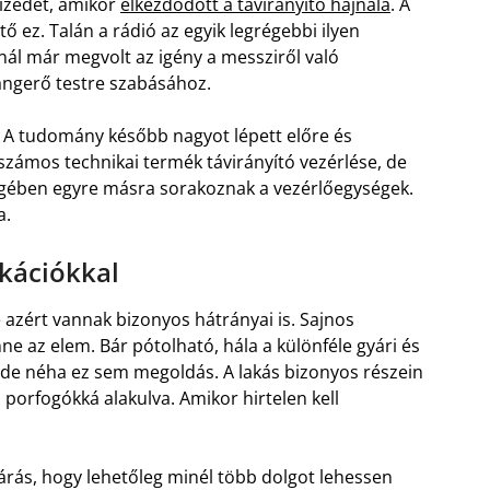
izedet, amikor
elkezdődött a távirányító hajnala
. A
ő ez. Talán a rádió az egyik legrégebbi ilyen
inál már megvolt az igény a messziről való
angerő testre szabásához.
. A tudomány később nagyot lépett előre és
ámos technikai termék távirányító vezérlése, de
gében egyre másra sorakoznak a vezérlőegységek.
a.
ikációkkal
e azért vannak bizonyos hátrányai is. Sajnos
e az elem. Bár pótolható, hála a különféle gyári és
, de néha ez sem megoldás. A lakás bizonyos részein
porfogókká alakulva. Amikor hirtelen kell
lvárás, hogy lehetőleg minél több dolgot lehessen