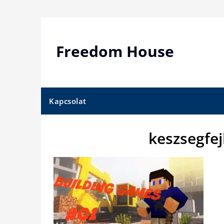
Skip
to
content
Freedom House
Kapcsolat
keszsegfej