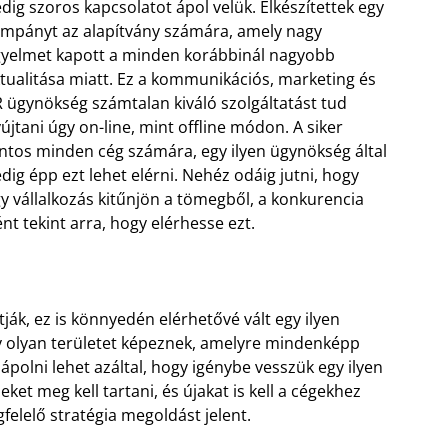
dig szoros kapcsolatot ápol velük. Elkészítettek egy
mpányt az alapítvány számára, amely nagy
gyelmet kapott a minden korábbinál nagyobb
tualitása miatt. Ez a kommunikációs, marketing és
 ügynökség számtalan kiváló szolgáltatást tud
újtani úgy on-line, mint offline módon. A siker
ntos minden cég számára, egy ilyen ügynökség által
dig épp ezt lehet elérni. Nehéz odáig jutni, hogy
y vállalkozás kitűnjön a tömegből, a konkurencia
nt tekint arra, hogy elérhesse ezt.
tják, ez is könnyedén elérhetővé vált egy ilyen
egy olyan területet képeznek, amelyre mindenképp
és ápolni lehet azáltal, hogy igénybe vesszük egy ilyen
ket meg kell tartani, és újakat is kell a cégekhez
felelő stratégia megoldást jelent.