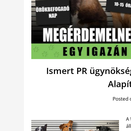
Ismert PR ügynökség
Alapí
Posted 
A
ál