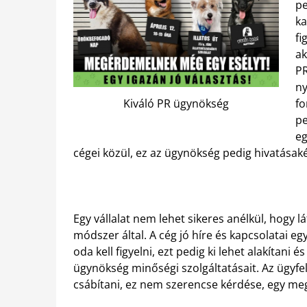
pe
ka
fi
ak
PR
ny
fo
Kiváló PR ügynökség
pe
eg
cégei közül, ez az ügynökség pedig hivatásaké
Egy vállalat nem lehet sikeres anélkül, hogy lá
módszer által. A cég jó híre és kapcsolatai 
oda kell figyelni, ezt pedig ki lehet alakítani 
ügynökség minőségi szolgáltatásait. Az ügyfele
csábítani, ez nem szerencse kérdése, egy meg