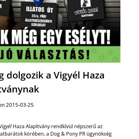
 dolgozik a Vigyél Haza
tványnak
on 2015-03-25
Vigyél
Haza Alapítvány rendkívül népszerű az
latbarátok körében, a Dog & Pony PR ügynökség