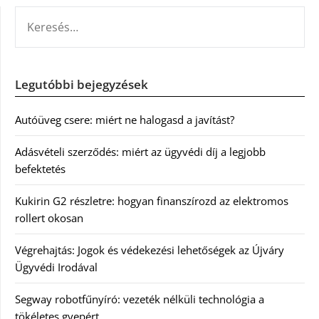
KERESÉS:
Legutóbbi bejegyzések
Autóüveg csere: miért ne halogasd a javítást?
Adásvételi szerződés: miért az ügyvédi díj a legjobb
befektetés
Kukirin G2 részletre: hogyan finanszírozd az elektromos
rollert okosan
Végrehajtás: Jogok és védekezési lehetőségek az Újváry
Ügyvédi Irodával
Segway robotfűnyíró: vezeték nélküli technológia a
tökéletes gyepért