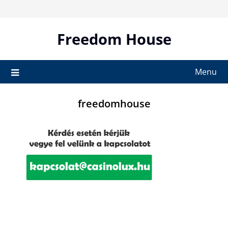
Skip
to
content
Freedom House
Menu
freedomhouse