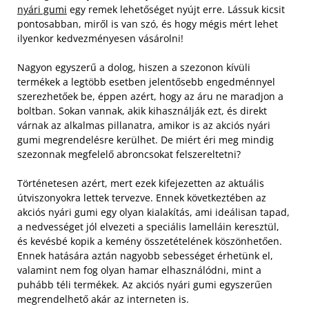
nyári gumi
egy remek lehetőséget nyújt erre. Lássuk kicsit
pontosabban, miről is van szó, és hogy mégis mért lehet
ilyenkor kedvezményesen vásárolni!
Nagyon egyszerű a dolog, hiszen a szezonon kívüli
termékek a legtöbb esetben jelentősebb engedménnyel
szerezhetőek be, éppen azért, hogy az áru ne maradjon a
boltban. Sokan vannak, akik kihasználják ezt, és direkt
várnak az alkalmas pillanatra, amikor is az akciós nyári
gumi megrendelésre kerülhet. De miért éri meg mindig
szezonnak megfelelő abroncsokat felszereltetni?
Történetesen azért, mert ezek kifejezetten az aktuális
útviszonyokra lettek tervezve. Ennek következtében az
akciós nyári gumi egy olyan kialakítás, ami ideálisan tapad,
a nedvességet jól elvezeti a speciális lamelláin keresztül,
és kevésbé kopik a kemény összetételének köszönhetően.
Ennek hatására aztán nagyobb sebességet érhetünk el,
valamint nem fog olyan hamar elhasználódni, mint a
puhább téli termékek. Az akciós nyári gumi egyszerűen
megrendelhető akár az interneten is.