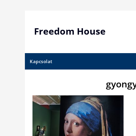
Skip
to
content
Freedom House
Kapcsolat
gyongy