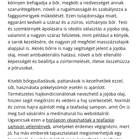
könnyen befogadja a bőr, megköti a nedvességet annak
szarurétegében, növeli a rugalmasságát és szabályozza a
faggyúmirigyek működését. Ezen tulajdonsága miatt,
egyaránt kedveli a száraz és a zsíros, vízhiányos bőr. Test-
és szemkörnyék ápolására is ideális választás a jojoba olaj,
valamint a nagyon száraz felületek, mint például a könyök,
a sarok kezelésére, de nagyon jól megfelel masszázsolajok
alapjául is. Aknés bőrre is nagy segítséget jelent a jojoba
olaj, mivel antibakteriális hatású, növeli a bőr ellenálló
képességét és beállítja a zsírtermelését, illetve összehúzza
a pórusokat.
Kisebb bőrgyulladások, pattanások is kezelhetőek ezzel,
sőt, használata pikkelysömör esetén is ajánlott.
Természetes hajkondicionálónak nevezhető a jojoba olaj,
hiszen segít megőrizni és védeni a haj szerkezetét. Normál
és zsíros hajra ajánlott még a teafaolaj sampon, amit Ön is
meg tud vásárolni a medinatural.hu weboldalról.
Ugyancsak ezen a
honlapon olvashatóak a teafaolaj
sampon vélemények
, amelyeket érdemes végignézni, mert
jó, ha más emberek tapasztalatait megismerhetjük egy