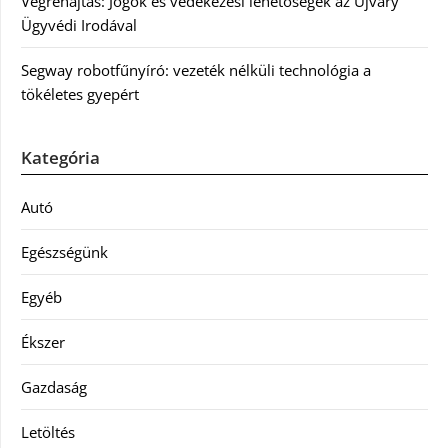
Végrehajtás: Jogok és védekezési lehetőségek az Újváry
Ügyvédi Irodával
Segway robotfűnyíró: vezeték nélküli technológia a
tökéletes gyepért
Kategória
Autó
Egészségünk
Egyéb
Ékszer
Gazdaság
Letöltés