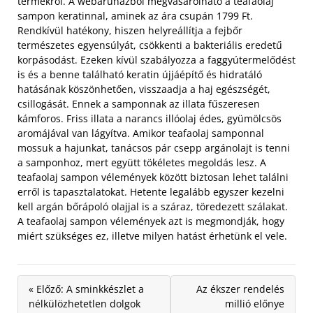
termékről. A webáruházból megvásárolható a teafaolaj
sampon keratinnal, aminek az ára csupán 1799 Ft.
Rendkívül hatékony, hiszen helyreállítja a fejbőr
természetes egyensúlyát, csökkenti a bakteriális eredetű
korpásodást. Ezeken kívül szabályozza a faggyútermelődést
is és a benne található keratin újjáépítő és hidratáló
hatásának köszönhetően, visszaadja a haj egészségét,
csillogását. Ennek a samponnak az illata fűszeresen
kámforos. Friss illata a narancs illóolaj édes, gyümölcsös
aromájával van lágyítva. Amikor teafaolaj samponnal
mossuk a hajunkat, tanácsos pár csepp argánolajt is tenni
a samponhoz, mert együtt tökéletes megoldás lesz. A
teafaolaj sampon vélemények között biztosan lehet találni
erről is tapasztalatokat. Hetente legalább egyszer kezelni
kell argán bőrápoló olajjal is a száraz, töredezett szálakat.
A teafaolaj sampon vélemények azt is megmondják, hogy
miért szükséges ez, illetve milyen hatást érhetünk el vele.
« Előző: A sminkkészlet a
Az ékszer rendelés
nélkülözhetetlen dolgok
millió előnye