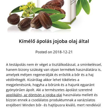
Kímélő ápolás jojoba olaj által
Posted on 2018-12-21
A testápolás nem ér véget a tisztálkodással, a sminkeléssel,
hanem bizony szükség van olyan termékek használatára is,
amelyek mélyen regenerálják és erősítik a bőr és a haj
védőrétegét. Kizárólag akkor lehet tökéletes a
megjelenésünk, hogyha a bőrünk és a hajunk egyaránt
gyönyörűen ápolt. Aki a természetes ápolást szeretné
applikálni, az döntsön a jojoba olaj
használata mellett és
bízzon ennek a csodálatos produktumnak a varázslatos
erejében! Minden bőr- és hajtípusra kiváló, mert rendkívül