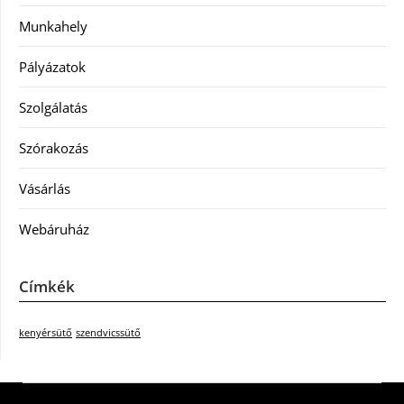
Munkahely
Pályázatok
Szolgálatás
Szórakozás
Vásárlás
Webáruház
Címkék
kenyérsütő
szendvicssütő