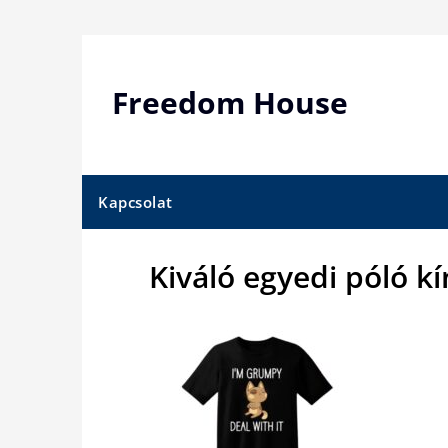
Skip
to
content
Freedom House
Kapcsolat
Kiváló egyedi póló kí