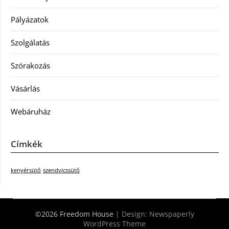
Pályázatok
Szolgálatás
Szórakozás
Vásárlás
Webáruház
Címkék
kenyérsütő
szendvicssütő
©2026 Freedom House
| Design:
Newspaperly
WordPress Theme