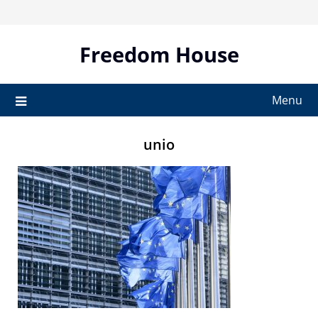
Skip
to
content
Freedom House
Menu
unio