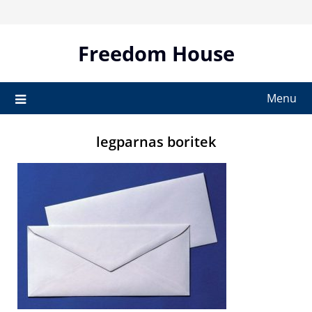
Skip
to
content
Freedom House
Menu
legparnas boritek