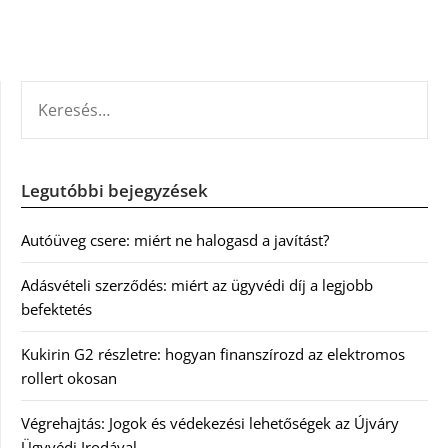
KERESÉS:
Legutóbbi bejegyzések
Autóüveg csere: miért ne halogasd a javítást?
Adásvételi szerződés: miért az ügyvédi díj a legjobb
befektetés
Kukirin G2 részletre: hogyan finanszírozd az elektromos
rollert okosan
Végrehajtás: Jogok és védekezési lehetőségek az Újváry
Ügyvédi Irodával