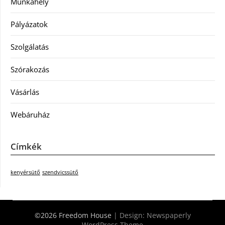
Munkahely
Pályázatok
Szolgálatás
Szórakozás
Vásárlás
Webáruház
Címkék
kenyérsütő
szendvicssütő
©2026 Freedom House
| Design:
Newspaperly
WordPress Theme