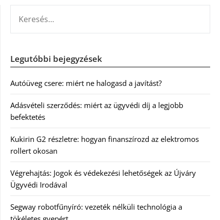
KERESÉS:
Legutóbbi bejegyzések
Autóüveg csere: miért ne halogasd a javítást?
Adásvételi szerződés: miért az ügyvédi díj a legjobb
befektetés
Kukirin G2 részletre: hogyan finanszírozd az elektromos
rollert okosan
Végrehajtás: Jogok és védekezési lehetőségek az Újváry
Ügyvédi Irodával
Segway robotfűnyíró: vezeték nélküli technológia a
tökéletes gyepért