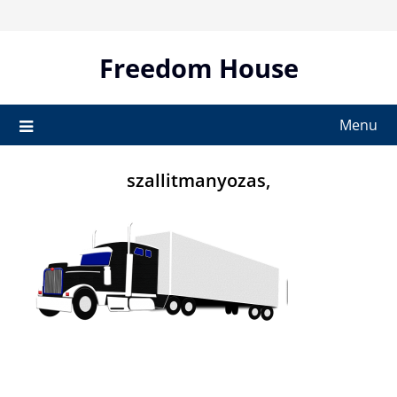
Skip
to
content
Freedom House
Menu
szallitmanyozas,