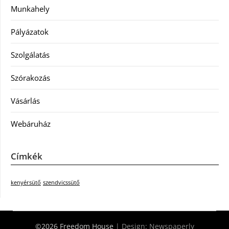
Munkahely
Pályázatok
Szolgálatás
Szórakozás
Vásárlás
Webáruház
Címkék
kenyérsütő
szendvicssütő
©2026 Freedom House
| Design:
Newspaperly