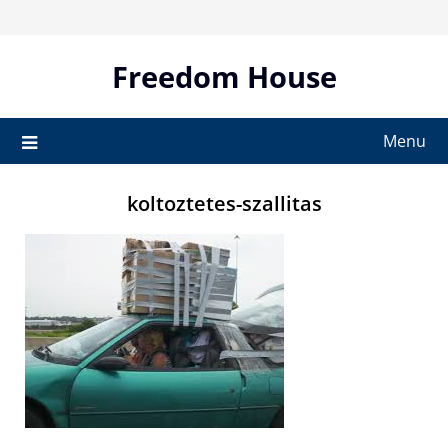
Skip
to
content
Freedom House
Menu
koltoztetes-szallitas