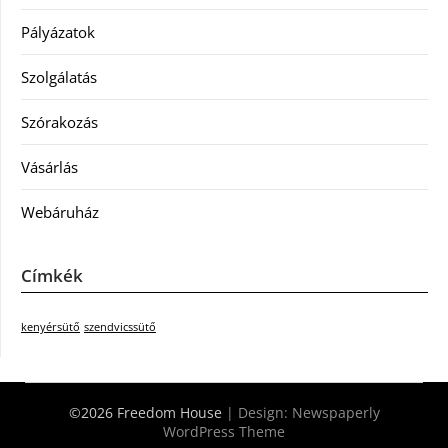
Pályázatok
Szolgálatás
Szórakozás
Vásárlás
Webáruház
Címkék
kenyérsütő
szendvicssütő
©2026 Freedom House
| Design:
Newspaperly
WordPress Theme