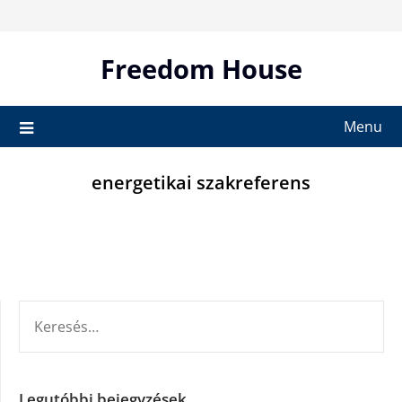
Skip
to
content
Freedom House
Menu
energetikai szakreferens
KERESÉS:
Legutóbbi bejegyzések