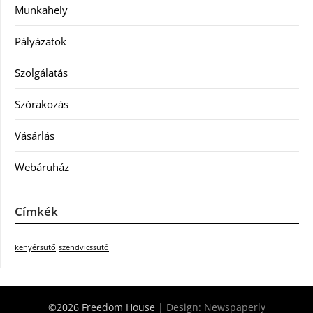
Munkahely
Pályázatok
Szolgálatás
Szórakozás
Vásárlás
Webáruház
Címkék
kenyérsütő
szendvicssütő
©2026 Freedom House
| Design:
Newspaperly