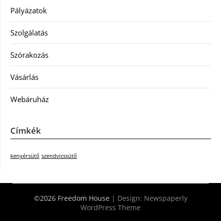
Pályázatok
Szolgálatás
Szórakozás
Vásárlás
Webáruház
Címkék
kenyérsütő
szendvicssütő
©2026 Freedom House
| Design:
Newspaperly
WordPress Theme