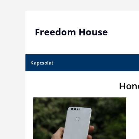
Skip
to
content
Freedom House
Kapcsolat
Hono