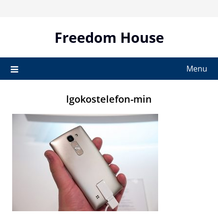
Skip
to
content
Freedom House
Menu
lgokostelefon-min