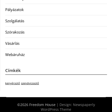
Pályázatok
Szolgálatás
Szórakozás
Vásárlás
Webáruház
Címkék
kenyérsütő
szendvicssütő
©2026 Freedom House
| Design:
Newspaperly
WordPress Theme