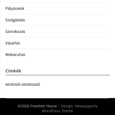
Pályázatok
Szolgálatás
Szórakozás
Vásárlás
Webáruház
Címkék
kenyérsütő
szendvicssütő
©2026 Freedom House
| Design:
Newspaperly
WordPress Theme