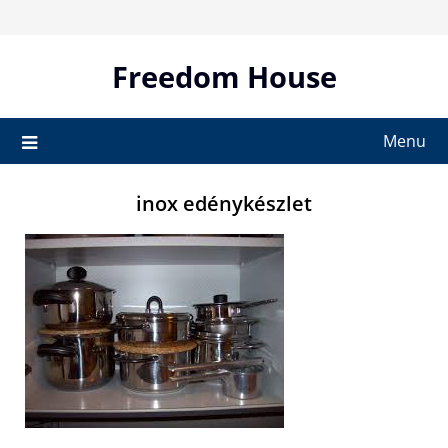
Skip
to
content
Freedom House
Menu
inox edénykészlet