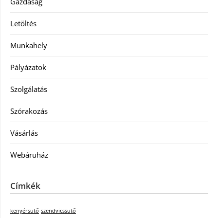
Gazdaság
Letöltés
Munkahely
Pályázatok
Szolgálatás
Szórakozás
Vásárlás
Webáruház
Címkék
kenyérsütő
szendvicssütő