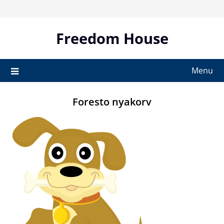
Skip
to
content
Freedom House
Menu
Foresto nyakorv