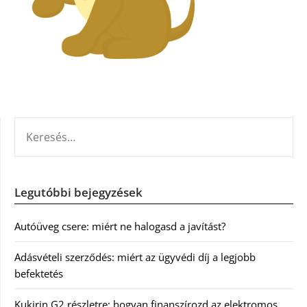
KERESÉS:
Legutóbbi bejegyzések
Autóüveg csere: miért ne halogasd a javítást?
Adásvételi szerződés: miért az ügyvédi díj a legjobb
befektetés
Kukirin G2 részletre: hogyan finanszírozd az elektromos