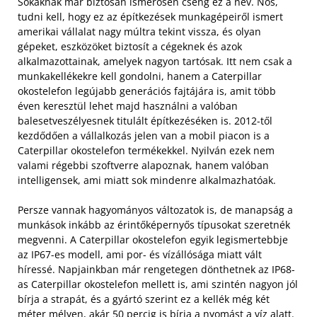
Sokaknak már biztosan ismerősen cseng ez a név. Nos,
tudni kell, hogy ez az építkezések munkagépeiről ismert
amerikai vállalat nagy múltra tekint vissza, és olyan
gépeket, eszközöket biztosít a cégeknek és azok
alkalmazottainak, amelyek nagyon tartósak.
Itt nem csak a
munkakellékekre kell gondolni, hanem a Caterpillar
okostelefon legújabb generációs fajtájára is, amit több
éven keresztül lehet majd használni a valóban
balesetveszélyesnek titulált építkezéséken is. 2012-től
kezdődően a vállalkozás jelen van a mobil piacon is a
Caterpillar okostelefon termékekkel. Nyilván ezek nem
valami régebbi szoftverre alapoznak, hanem valóban
intelligensek, ami miatt sok mindenre alkalmazhatóak.
Persze vannak hagyományos változatok is, de manapság a
munkások inkább az érintőképernyős típusokat szeretnék
megvenni. A Caterpillar okostelefon egyik legismertebbje
az IP67-es modell, ami por- és vízállósága miatt vált
híressé. Napjainkban már rengetegen dönthetnek az IP68-
as Caterpillar okostelefon mellett is, ami szintén nagyon jól
bírja a strapát, és a gyártó szerint ez a kellék még két
méter mélyen, akár 50 percig is bírja a nyomást a víz alatt.