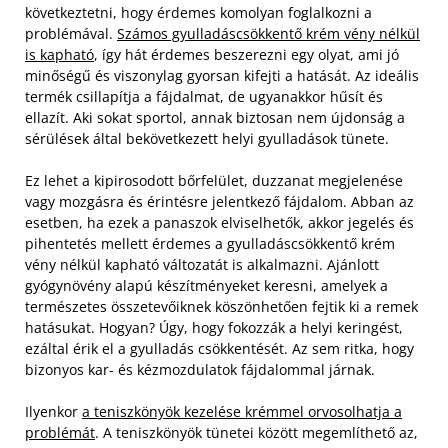
következtetni, hogy érdemes komolyan foglalkozni a
problémával.
Számos gyulladáscsökkentő krém vény nélkül
is kapható
, így hát érdemes beszerezni egy olyat, ami jó
minőségű és viszonylag gyorsan kifejti a hatását. Az ideális
termék csillapítja a fájdalmat, de ugyanakkor hűsít és
ellazít. Aki sokat sportol, annak biztosan nem újdonság a
sérülések által bekövetkezett helyi gyulladások tünete.
Ez lehet a kipirosodott bőrfelület, duzzanat megjelenése
vagy mozgásra és érintésre jelentkező fájdalom. Abban az
esetben, ha ezek a panaszok elviselhetők, akkor jegelés és
pihentetés mellett érdemes a gyulladáscsökkentő krém
vény nélkül kapható változatát is alkalmazni. Ajánlott
gyógynövény alapú készítményeket keresni, amelyek a
természetes összetevőiknek köszönhetően fejtik ki a remek
hatásukat. Hogyan? Úgy, hogy fokozzák a helyi keringést,
ezáltal érik el a gyulladás csökkentését. Az sem ritka, hogy
bizonyos kar- és kézmozdulatok fájdalommal járnak.
Ilyenkor
a teniszkönyök kezelése krémmel orvosolhatja a
problémát
. A teniszkönyök tünetei között megemlíthető az,