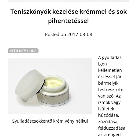
Teniszkönyök kezelése krémmel és sok
pihentetéssel
Posted on 2017-03-08
AFFILIATE LINKS
A gyulladás
igen
kellemetlen
érzéssel jár,
bármelyik
testrészről is
van szó. Az
izmok vagy
ízületek
húzódása,
Gyulladáscsökkentő krém vény nélkül
zúzódása,
felduzzadása
arra enged