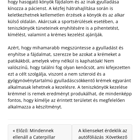
hogy hasogató könyök fájdalom és az inak gyulladása
kínozza a pácienst. A kézfej hátrahajlítása során is
keletkezhetnek kellemetlen érzések a könyök és az alkar
külső oldalán. Akárcsak a sportsérülések esetében, a
teniszkönyök tüneteinek enyhítésére is a pihentetést,
kímélést, valamint a krémes kezelést ajánlják.
Azért, hogy mihamarabb megszüntesse a gyulladást és
enyhítse a fájdalmat, szerezze be azokat a krémeket a
patikákból, amelyek vény nélkül is kaphatóak! Nem
valószínű, hogy találni fog olyan kenőcsöt, ami kifejezetten
ezt a célt szolgálja, viszont a nem szteroid és a
gyógynövénytartalmú gyulladáscsökkentő krémek egyaránt
alkalmasak lehetnek a kezelésre. A teniszkönyök kezelése
krémmel is remek eredményt produkálhat, de mindenképp
fontos, hogy kímélje az érintett területet és megfelelően
alkalmazza a készítményt.
« Előző: Mindennek
A klienseket érdeklik az
ellenáll a Caterpillar
autófóliázás :Következő