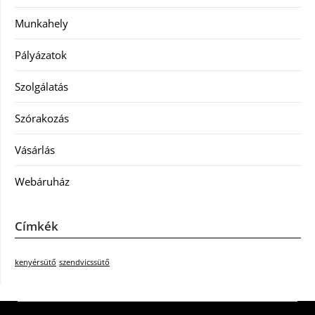
Munkahely
Pályázatok
Szolgálatás
Szórakozás
Vásárlás
Webáruház
Címkék
kenyérsütő
szendvicssütő