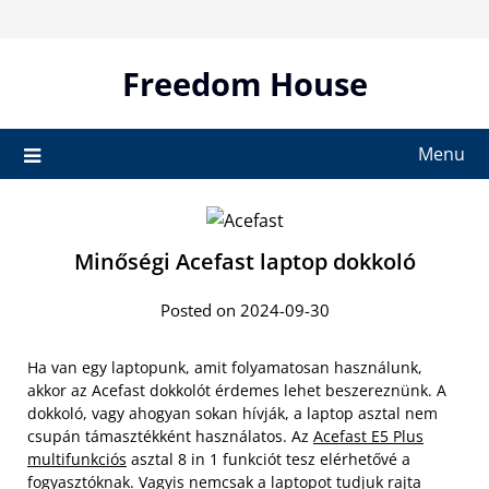
Skip
to
content
Freedom House
Menu
Minőségi Acefast laptop dokkoló
Posted on 2024-09-30
Ha van egy laptopunk, amit folyamatosan használunk,
akkor az Acefast dokkolót érdemes lehet beszereznünk. A
dokkoló, vagy ahogyan sokan hívják, a laptop asztal nem
csupán támasztékként használatos. Az
Acefast E5 Plus
multifunkciós
asztal 8 in 1 funkciót tesz elérhetővé a
fogyasztóknak. Vagyis nemcsak a laptopot tudjuk rajta