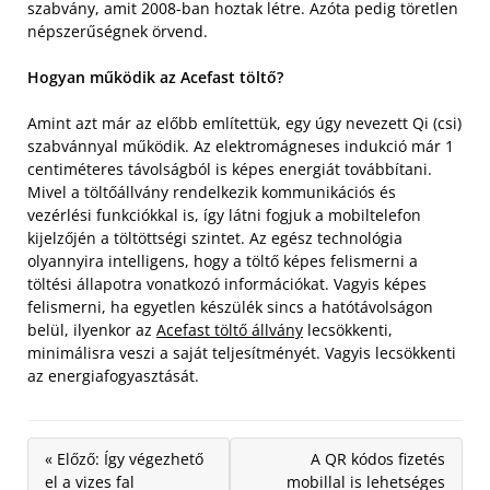
szabvány, amit 2008-ban hoztak létre. Azóta pedig töretlen
népszerűségnek örvend.
Hogyan működik az Acefast töltő?
Amint azt már az előbb említettük, egy úgy nevezett Qi (csi)
szabvánnyal működik. Az elektromágneses indukció már 1
centiméteres távolságból is képes energiát továbbítani.
Mivel a töltőállvány rendelkezik kommunikációs és
vezérlési funkciókkal is, így látni fogjuk a mobiltelefon
kijelzőjén a töltöttségi szintet. Az egész technológia
olyannyira intelligens, hogy a töltő képes felismerni a
töltési állapotra vonatkozó információkat. Vagyis képes
felismerni, ha egyetlen készülék sincs a hatótávolságon
belül, ilyenkor az
Acefast töltő állvány
lecsökkenti,
minimálisra veszi a saját teljesítményét. Vagyis lecsökkenti
az energiafogyasztását.
« Előző: Így végezhető
A QR kódos fizetés
el a vizes fal
mobillal is lehetséges