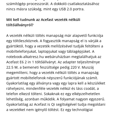
számítógép processzorát. A dokkoló csatlakoztatásához
nincs másra szükség, mint egy USB 2.0 portra.
Mit kell tudnunk az Acefast vezeték nélküli
töltőállványról?
A vezeték nélküli töltés manapság már alapvető funkciója
egy töltőeszköznek. A fogyasztók manapság el is várják a
gyártóktól, hogy a vezeték mellőzésével tudják feltölteni a
mobiltelefonjukat, laptopjukat vagy táblagépjüket. A
notebook-alkatresz.hu webáruházban megtalálhatjuk az
Acefast E6 2 in 1 töltőállványt. Az adapter teljesítménye
22.5 W, a bemeneti feszültsége pedig 220 V. Muszáj
megemlíteni, hogy a vezeték nélküli töltés a manapság
gyártott mobiltelefonok népszerű funkciójának számít.
Gyakorlatilag egy állványra vagy egy lapra kell a készüléket
ráhelyezni, mindenféle vezeték nélkül és láss csodát, a
telefon elkezd tölteni. Sokaknak ez egy elképzelhetetlen
lehetőség, azonban működik. A folyamat nagyon egyszerű.
Gyakorlatilag az Acefast is Qi segítségével tudja megoldani
a vezetéket nem igénylő töltést. Ez egy technológiai