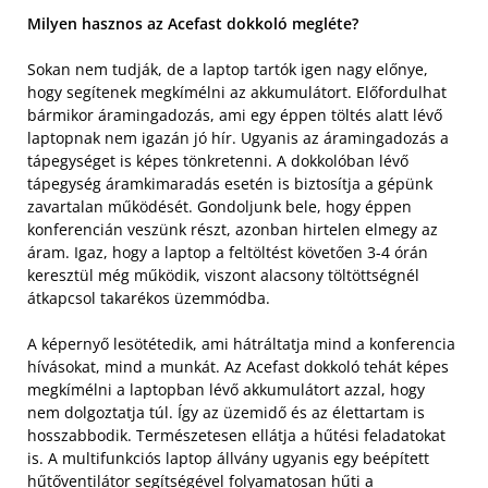
Milyen hasznos az Acefast dokkoló megléte?
Sokan nem tudják, de a laptop tartók igen nagy előnye,
hogy segítenek megkímélni az akkumulátort. Előfordulhat
bármikor áramingadozás, ami egy éppen töltés alatt lévő
laptopnak nem igazán jó hír. Ugyanis az áramingadozás a
tápegységet is képes tönkretenni. A dokkolóban lévő
tápegység áramkimaradás esetén is biztosítja a gépünk
zavartalan működését. Gondoljunk bele, hogy éppen
konferencián veszünk részt, azonban hirtelen elmegy az
áram. Igaz, hogy a laptop a feltöltést követően 3-4 órán
keresztül még működik, viszont alacsony töltöttségnél
átkapcsol takarékos üzemmódba.
A képernyő lesötétedik, ami hátráltatja mind a konferencia
hívásokat, mind a munkát. Az Acefast dokkoló tehát képes
megkímélni a laptopban lévő akkumulátort azzal, hogy
nem dolgoztatja túl. Így az üzemidő és az élettartam is
hosszabbodik. Természetesen ellátja a hűtési feladatokat
is. A multifunkciós laptop állvány ugyanis egy beépített
hűtőventilátor segítségével folyamatosan hűti a