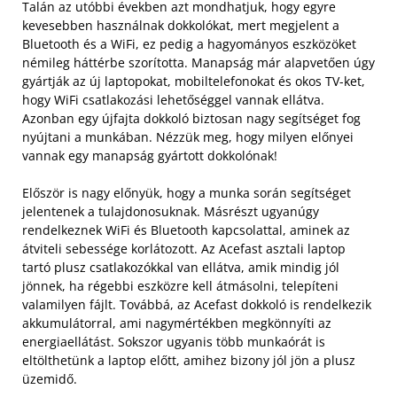
Talán az utóbbi években azt mondhatjuk, hogy egyre
kevesebben használnak dokkolókat, mert megjelent a
Bluetooth és a WiFi, ez pedig a hagyományos eszközöket
némileg háttérbe szorította. Manapság már alapvetően úgy
gyártják az új laptopokat, mobiltelefonokat és okos TV-ket,
hogy WiFi csatlakozási lehetőséggel vannak ellátva.
Azonban egy újfajta dokkoló biztosan nagy segítséget fog
nyújtani a munkában. Nézzük meg, hogy milyen előnyei
vannak egy manapság gyártott dokkolónak!
Először is nagy előnyük, hogy a munka során segítséget
jelentenek a tulajdonosuknak. Másrészt ugyanúgy
rendelkeznek WiFi és Bluetooth kapcsolattal, aminek az
átviteli sebessége korlátozott. Az Acefast asztali laptop
tartó plusz csatlakozókkal van ellátva, amik mindig jól
jönnek, ha régebbi eszközre kell átmásolni, telepíteni
valamilyen fájlt. Továbbá, az Acefast dokkoló is rendelkezik
akkumulátorral, ami nagymértékben megkönnyíti az
energiaellátást. Sokszor ugyanis több munkaórát is
eltölthetünk a laptop előtt, amihez bizony jól jön a plusz
üzemidő.