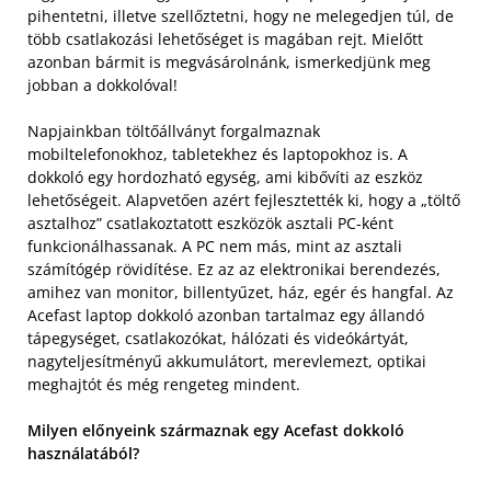
pihentetni, illetve szellőztetni, hogy ne melegedjen túl, de
több csatlakozási lehetőséget is magában rejt. Mielőtt
azonban bármit is megvásárolnánk, ismerkedjünk meg
jobban a dokkolóval!
Napjainkban töltőállványt forgalmaznak
mobiltelefonokhoz, tabletekhez és laptopokhoz is. A
dokkoló egy hordozható egység, ami kibővíti az eszköz
lehetőségeit. Alapvetően azért fejlesztették ki, hogy a „töltő
asztalhoz” csatlakoztatott eszközök asztali PC-ként
funkcionálhassanak. A PC nem más, mint az asztali
számítógép rövidítése. Ez az az elektronikai berendezés,
amihez van monitor, billentyűzet, ház, egér és hangfal. Az
Acefast laptop dokkoló azonban tartalmaz egy állandó
tápegységet, csatlakozókat, hálózati és videókártyát,
nagyteljesítményű akkumulátort, merevlemezt, optikai
meghajtót és még rengeteg mindent.
Milyen előnyeink származnak egy Acefast dokkoló
használatából?