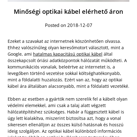
Minőségi optikai kábel elérhető áron
Posted on 2018-12-07
Ezeket a szavakat az internetnek köszönhetően olvassa.
Ehhez valószínűleg olyan keresőmotort választott, mint a
Google, ami
hatalmas kapacitású optikai kábel
által
összekapcsolt óriási adatközpontok hálózatát működteti. A
kommunikációs vonalak, beleértve az internetet is, a
levegőben történő vezetése sokkal költséghatékonyabb,
mint a földalatti huzalozás. Ezért van az, hogy az optikai
kábel ára általában alacsonyabb, mint a földalatti vezetéké.
Ebben az esetben a gyártók nem szerelik fel a kábelt olyan
védelmi elemekkel, ami csak a talaj alatt végzett
hálózatépítéshez szükséges. Habár a függesztett kábel is
úgy lett kialakítva, miszerint biztosítsa azt, hogy a vonal
sikeresen ellenálljon az összes külső hatásnak és hosszú
ideig szolgáljon. Az optikai kábel különböző információs