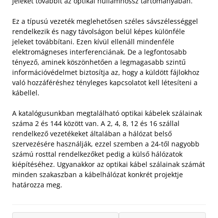
jeleket továbbít az optikai hullámhossz tartományában.
Ez a típusú vezeték meglehetősen széles sávszélességgel
rendelkezik és nagy távolságon belül képes különféle
jeleket továbbítani. Ezen kívül ellenáll mindenféle
elektromágneses interferenciának. De a legfontosabb
tényező, aminek köszönhetően a legmagasabb szintű
információvédelmet biztosítja az, hogy a küldött fájlokhoz
való hozzáféréshez tényleges kapcsolatot kell létesíteni a
kábellel.
A katalógusunkban megtalálható optikai kábelek szálainak
száma 2 és 144 között van. A 2, 4, 8, 12 és 16 szállal
rendelkező vezetékeket általában a hálózat belső
szervezésére használják, ezzel szemben a 24-től nagyobb
számú rosttal rendelkezőket pedig a külső hálózatok
kiépítéséhez. Ugyanakkor az optikai kábel szálainak számát
minden szakaszban a kábelhálózat konkrét projektje
határozza meg.