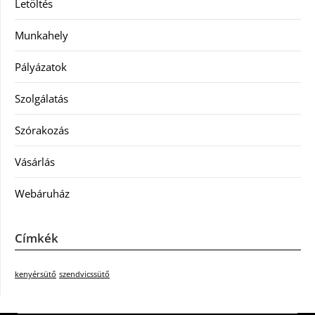
Letöltés
Munkahely
Pályázatok
Szolgálatás
Szórakozás
Vásárlás
Webáruház
Címkék
kenyérsütő
szendvicssütő