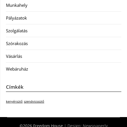
Munkahely
Pályázatok
Szolgálatás
Szórakozás
Vásárlás
Webáruház
Címkék
kenyérsütő
szendvicssütő
©2026 Freedom House
| Design:
Newspaperly