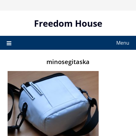
Skip
to
content
Freedom House
Menu
minosegitaska