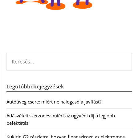
KERESÉS:
Legutóbbi bejegyzések
Autóüveg csere: miért ne halogasd a javítást?
Adásvételi szerződés: miért az ügyvédi díj a legjobb
befektetés
Kukirin G2 részletre: hogyan finanszírozd az elektromos