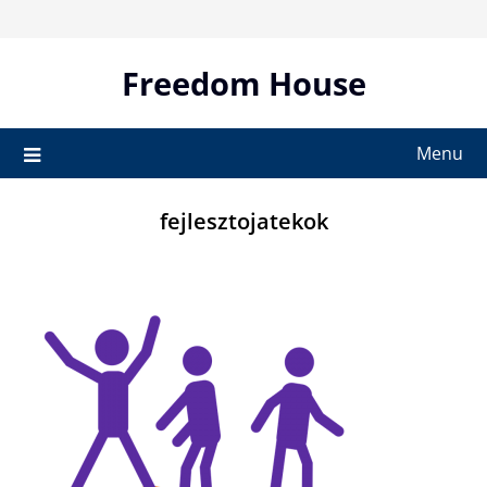
Skip
to
content
Freedom House
Menu
fejlesztojatekok