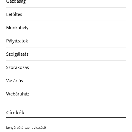
Gazdaság
Letöltés
Munkahely
Pályázatok
Szolgálatás
Szórakozás
Vásárlás
Webáruház
Címkék
kenyérsütő
szendvicssütő