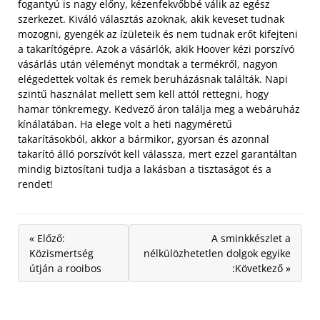
fogantyú is nagy előny, kézenfekvőbbé válik az egész
szerkezet. Kiváló választás azoknak, akik keveset tudnak
mozogni, gyengék az ízületeik és nem tudnak erőt kifejteni
a takarítógépre. Azok a vásárlók, akik Hoover kézi porszívó
vásárlás után véleményt mondtak a termékről, nagyon
elégedettek voltak és remek beruházásnak találták. Napi
szintű használat mellett sem kell attól rettegni, hogy
hamar tönkremegy. Kedvező áron találja meg a webáruház
kínálatában. Ha elege volt a heti nagyméretű
takarításokból, akkor a bármikor, gyorsan és azonnal
takarító álló porszívót kell válassza, mert ezzel garantáltan
mindig biztosítani tudja a lakásban a tisztaságot és a
rendet!
« Előző:
A sminkkészlet a
Közismertség
nélkülözhetetlen dolgok egyike
útján a rooibos
:Következő »