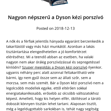
Nagyon népszerű a Dyson kézi porszívó
Posted on 2018-12-13
A nők és a férfiak jelentős hányada egyaránt berzenkedik a
takarítástól vagy más házi munkától. Azonban a lakás
tisztántartása elengedhetetlen a jó komfortérzet
eléréséhez. Mi a teendő abban az esetben, ha valaki
nagyon nem akar órákig porszívózással és sepregetéssel
kínlódni?
Szuper megoldás a Dyson kézi porszívó
ilyenkor,
ugyanis néhány perc alatt azonnal feltakarítható vele
bármi, így nem gyűl össze sem az állati szőr, sem a
morzsa, sem más szemét. Bár a Dyson kézi porszívó nem a
legolcsóbb modellek egyike, ettől eltérően sokkal
energiatakarékosabb, erősebb az olcsóbb változatokhoz
képest. Amellett, hogy kis helyen elfér, öblítéssel a tároló
dobozát könnyen tisztán lehet tartani. Alaposan tisztít,
még a legeldugottabb sarkokban is, tehát nagy segítség