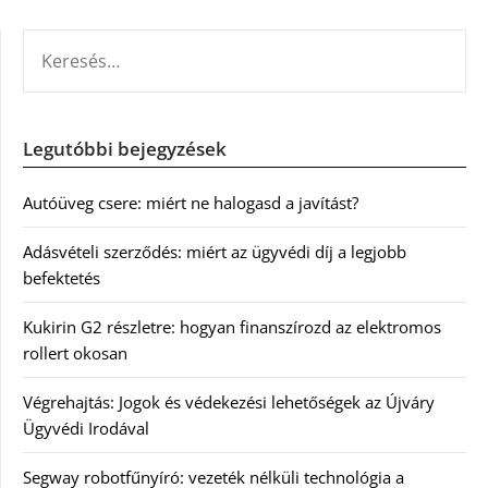
KERESÉS:
Legutóbbi bejegyzések
Autóüveg csere: miért ne halogasd a javítást?
Adásvételi szerződés: miért az ügyvédi díj a legjobb
befektetés
Kukirin G2 részletre: hogyan finanszírozd az elektromos
rollert okosan
Végrehajtás: Jogok és védekezési lehetőségek az Újváry
Ügyvédi Irodával
Segway robotfűnyíró: vezeték nélküli technológia a