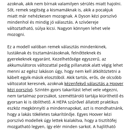
azoknak, akik nem bírnak valamilyen sérülés miatt hajolni.
Sőt, remek segítség a kismamáknak is, akik a pocakjuk
miatt már nehézkesen mozognak. A Dyson kézi porszívó
mindenhol és mindig jó választás. A szívóereje
változtatható, súlya kicsi. Nagyon könnyen lehet vele
mozogni.
Ez a modell valóban remek választás mindenkinek,
lustáknak és tisztamániásoknak, felnőtteknek és
gyerekeknek egyaránt. Kezelhetősége egyszerű, az
akkumulátoros változattal pedig pillanatok alatt végig lehet
menni az egész lakáson úgy, hogy nem kell átköltöztetni a
kábelt egyik-másik elosztóból. Akik tartós, erős, de olcsóbb
változatot keresnek, azoknak
kézenfekvő választás a Hoover
kézi porszívó
. Szintén gyors takarítást lehet vele végezni,
nem tartalmaz porzsákot, szeméttároló tartája kiüríthető és
gyorsan ki is öblíthető. A HEPA szűrővel állatott praktikus
eszköz megkönnyíti a mindennapokat, azt is mondhatnánk,
hogy a lakás tökéletes takarítónője. Egyes Hoover kézi
porszívó modellek úgy lettek kialakítva, hogy a tisztítófej
mozgatható legyen, így elér minden sarkot. A hajlítható