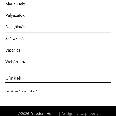
Munkahely
Pályázatok
Szolgálatás
Szórakozás
Vásárlás
Webáruház
Címkék
kenyérsütő
szendvicssütő
©2026 Freedom House
| Design:
Newspaperly