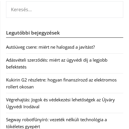
KERESÉS:
Legutóbbi bejegyzések
Autóüveg csere: miért ne halogasd a javítást?
Adásvételi szerződés: miért az ügyvédi díj a legjobb
befektetés
Kukirin G2 részletre: hogyan finanszírozd az elektromos
rollert okosan
Végrehajtás: Jogok és védekezési lehetőségek az Újváry
Ügyvédi Irodával
Segway robotfűnyíró: vezeték nélküli technológia a
tökéletes gyepért