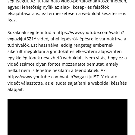
segítségül. Az itt található videó-portáloknak köszönhetően,
egyedi lehetőség nyílik az alap-, közép- és felsőfok
elsajátítására is, ez természetesen a weboldal készítésre is
igaz.
Sokaknak segíteni tud a https://www.youtube.com/watch?
v=gazkjut5Z1Y videó, ahol lépésről-lépésre le vannak írva a
tudnivalók. Ezt használva, eddig rengeteg embernek
sikerült megoldani a gondokat és elkészíteni alapszinten
egy kielégítőnek nevezhető weboldalt. Nem vitás, hogy ez a
videó számos olyan fontos mozzanatot bemutat, amely
nélkül nem is lehetne nekilátni a teendőknek. Aki
https://www.youtube.com/watch?v=gazkjut5Z1Y oktató
videót választotta, az el tudta sajátítani a weboldal készítés
alapjait.