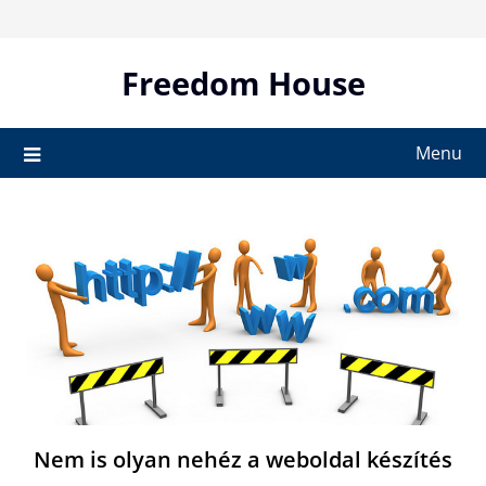
Skip
to
content
Freedom House
Menu
Nem is olyan nehéz a weboldal készítés