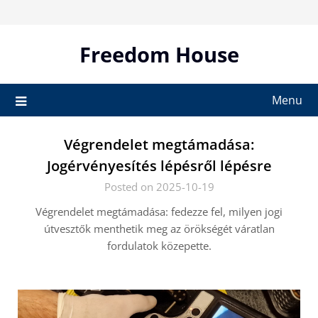
Skip
to
content
Freedom House
Menu
Végrendelet megtámadása:
Jogérvényesítés lépésről lépésre
Posted on 2025-10-19
Végrendelet megtámadása: fedezze fel, milyen jogi
útvesztők menthetik meg az örökségét váratlan
fordulatok közepette.