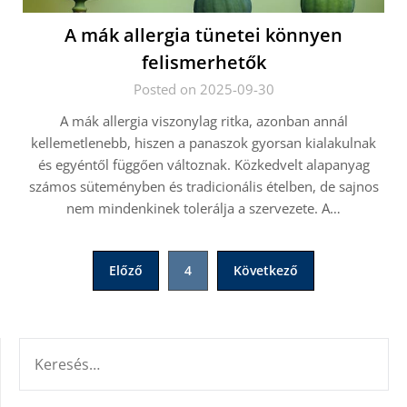
A mák allergia tünetei könnyen
felismerhetők
Posted on 2025-09-30
A mák allergia viszonylag ritka, azonban annál
kellemetlenebb, hiszen a panaszok gyorsan kialakulnak
és egyéntől függően változnak. Közkedvelt alapanyag
számos süteményben és tradicionális ételben, de sajnos
nem mindenkinek tolerálja a szervezete. A…
Bejegyzések
Előző
4
Következő
lapozása
KERESÉS: