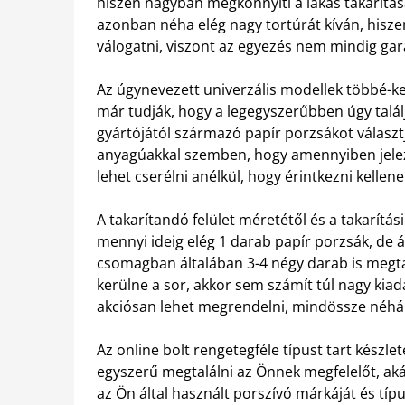
hiszen nagyban megkönnyíti a lakás takarítás
azonban néha elég nagy tortúrát kíván, hisz
válogatni, viszont az egyezés nem mindig gar
Az úgynevezett univerzális modellek többé-k
már tudják, hogy a legegyszerűbben úgy talál
gyártójától származó papír porzsákot választjá
anyagúakkal szemben, hogy amennyiben jelez 
lehet cserélni anélkül, hogy érintkezni kellen
A takarítandó felület méretétől és a takarítás
mennyi ideig elég 1 darab papír porzsák, de ál
csomagban általában 3-4 négy darab is megta
kerülne a sor, akkor sem számít túl nagy ki
akciósan lehet megrendelni, mindössze néhán
Az online bolt rengetegféle típust tart készl
egyszerű megtalálni az Önnek megfelelőt, aká
az Ön által használt porszívó márkáját és típ