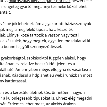
át. A
mikroszálas illetve a papír porzsák
beszerzése
en rengeteg gyártó megannyi terméke közül lehet
antált.
evésbé jók lehetnek, ám a gyakorlott háziasszonyok
ják meg a megfelelő típust, ha a készülék
k. Előnyei közé tartozik a vászon vagy textil
a készülék, hogy megtelt, egyetlen mozdulattal ki
e a benne felgyűlt szennyeződéssel.
i gyakoriságtól, szokásoktól függően alakul, hogy
talában ez relatíve hosszú időt jelent és a
lálható. Amennyiben mégis elfogyna és vásárlásra
adásnak. Ráadásul a hdplanet.eu webáruházban most
y kattintással.
eten és a keresőfelületnek köszönhetően, nagyon
r a különlegesebb típusokat is. Ehhez elég megadni
usát. Érdemes lehet most, az akciós árakon