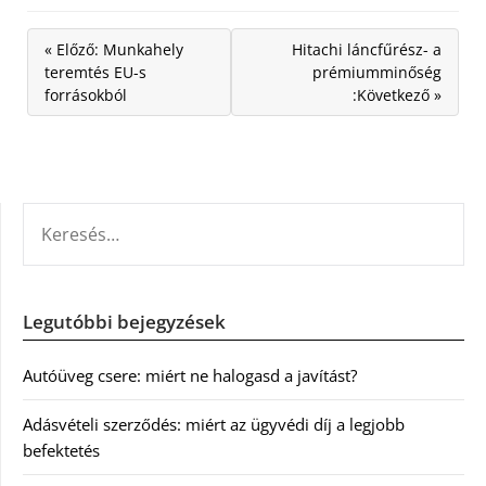
« Előző: Munkahely
Hitachi láncfűrész- a
teremtés EU-s
prémiumminőség
forrásokból
:Következő »
KERESÉS:
Legutóbbi bejegyzések
Autóüveg csere: miért ne halogasd a javítást?
Adásvételi szerződés: miért az ügyvédi díj a legjobb
befektetés