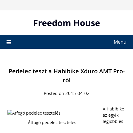
Skip
to
content
Freedom House
Menu
Pedelec teszt a Habibike Xduro AMT Pro-
ról
Posted on 2015-04-02
A Habibike
az egyik
legjobb és
Átfogó pedelec tesztelés