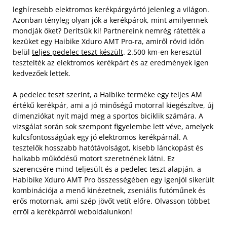
leghíresebb elektromos kerékpárgyártó jelenleg a világon.
Azonban tényleg olyan jók a kerékpárok, mint amilyennek
mondják őket? Derítsük ki! Partnereink nemrég rátették a
kezüket egy Haibike Xduro AMT Pro-ra, amiről rövid időn
belül
teljes pedelec teszt készült
. 2.500 km-en keresztül
tesztelték az elektromos kerékpárt és az eredmények igen
kedvezőek lettek.
A pedelec teszt szerint, a Haibike terméke egy teljes AM
értékű kerékpár, ami a jó minőségű motorral kiegészítve, új
dimenziókat nyit majd meg a sportos biciklik számára. A
vizsgálat során sok szempont figyelembe lett véve, amelyek
kulcsfontosságúak egy jó elektromos kerékpárnál. A
tesztelők hosszabb hatótávolságot, kisebb lánckopást és
halkabb működésű motort szeretnének látni. Ez
szerencsére mind teljesült és a pedelec teszt alapján, a
Habibike Xduro AMT Pro összességében egy igenjól sikerült
kombinációja a menő kinézetnek, zseniális futóműnek és
erős motornak, ami szép jövőt vetít előre. Olvasson többet
erről a kerékpárról weboldalunkon!