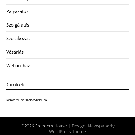
Pályázatok
Szolgálatás
Szórakozás
Vásárlás
Webáruház
Címkék
kenyérsütő
szendvicssütő
©2026 Freedom House
| Design:
Newspaperly
WordPress Theme