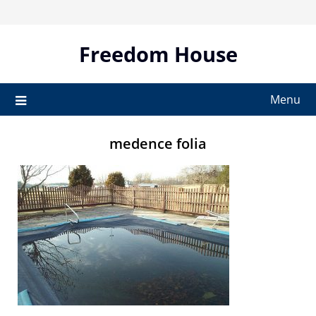
Skip
to
content
Freedom House
Menu
medence folia