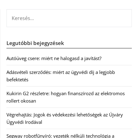
KERESÉS:
Legutóbbi bejegyzések
Autóüveg csere: miért ne halogasd a javítást?
Adásvételi szerződés: miért az ügyvédi díj a legjobb
befektetés
Kukirin G2 részletre: hogyan finanszírozd az elektromos
rollert okosan
Végrehajtás: Jogok és védekezési lehetőségek az Újváry
Ügyvédi Irodával
Segway robotfűnyíró: vezeték nélküli technológia a