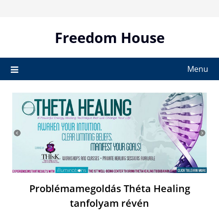
Skip
to
content
Freedom House
Menu
Problémamegoldás Théta Healing
tanfolyam révén