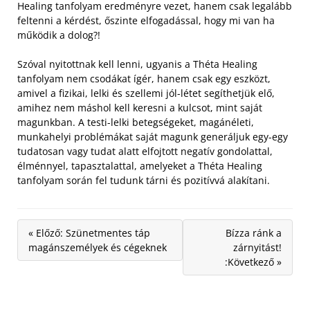
Healing tanfolyam eredményre vezet, hanem csak legalább
feltenni a kérdést, őszinte elfogadással, hogy mi van ha
működik a dolog?!
Szóval nyitottnak kell lenni, ugyanis a Théta Healing
tanfolyam nem csodákat ígér, hanem csak egy eszközt,
amivel a fizikai, lelki és szellemi jól-létet segíthetjük elő,
amihez nem máshol kell keresni a kulcsot, mint saját
magunkban. A testi-lelki betegségeket, magánéleti,
munkahelyi problémákat saját magunk generáljuk egy-egy
tudatosan vagy tudat alatt elfojtott negatív gondolattal,
élménnyel, tapasztalattal, amelyeket a Théta Healing
tanfolyam során fel tudunk tárni és pozitívvá alakítani.
« Előző: Szünetmentes táp
Bízza ránk a
magánszemélyek és cégeknek
zárnyitást!
:Következő »