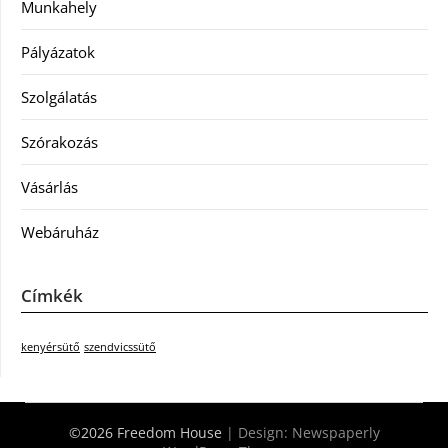
Munkahely
Pályázatok
Szolgálatás
Szórakozás
Vásárlás
Webáruház
Címkék
kenyérsütő
szendvicssütő
©2026 Freedom House
| Design:
Newspaperly