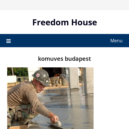
Skip
to
content
Freedom House
Menu
komuves budapest