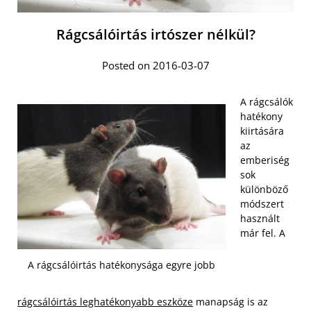
Rágcsálóirtás irtószer nélkül?
Posted on 2016-03-07
A rágcsálók
hatékony
kiirtására
az
emberiség
sok
különböző
módszert
használt
már fel. A
A rágcsálóirtás hatékonysága egyre jobb
rágcsálóirtás leghatékonyabb eszköze
manapság is az