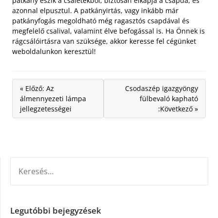
patkány eszik a csalétekből, biztosan elkapja a csapda, és
azonnal elpusztul. A patkányirtás, vagy inkább már
patkányfogás megoldható még ragasztós csapdával és
megfelelő csalival, valamint élve befogással is. Ha Önnek is
rágcsálóirtásra van szüksége, akkor keresse fel cégünket
weboldalunkon keresztül!
« Előző: Az
Csodaszép igazgyöngy
álmennyezeti lámpa
fülbevaló kapható
jellegzetességei
:Következő »
KERESÉS:
Legutóbbi bejegyzések