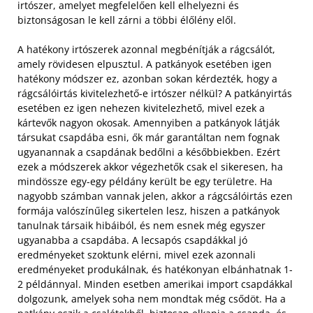
irtószer, amelyet megfelelően kell elhelyezni és
biztonságosan le kell zárni a többi élőlény elől.
A hatékony irtószerek azonnal megbénítják a rágcsálót,
amely rövidesen elpusztul. A patkányok esetében igen
hatékony módszer ez, azonban sokan kérdezték, hogy a
rágcsálóirtás kivitelezhető-e irtószer nélkül? A patkányirtás
esetében ez igen nehezen kivitelezhető, mivel ezek a
kártevők nagyon okosak. Amennyiben a patkányok látják
társukat csapdába esni, ők már garantáltan nem fognak
ugyanannak a csapdának bedőlni a későbbiekben. Ezért
ezek a módszerek akkor végezhetők csak el sikeresen, ha
mindössze egy-egy példány került be egy területre. Ha
nagyobb számban vannak jelen, akkor a rágcsálóirtás ezen
formája valószínűleg sikertelen lesz, hiszen a patkányok
tanulnak társaik hibáiból, és nem esnek még egyszer
ugyanabba a csapdába. A lecsapós csapdákkal jó
eredményeket szoktunk elérni, mivel ezek azonnali
eredményeket produkálnak, és hatékonyan elbánhatnak 1-
2 példánnyal. Minden esetben amerikai import csapdákkal
dolgozunk, amelyek soha nem mondtak még csődöt. Ha a