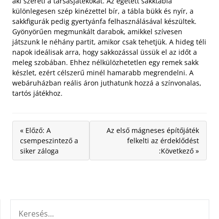
aki szereti a társasjátékokat. Az égetett sakktábla
különlegesen szép kinézettel bír, a tábla bükk és nyír, a
sakkfigurák pedig gyertyánfa felhasználásával készültek.
Gyönyörűen megmunkált darabok, amikkel szívesen
játszunk le néhány partit, amikor csak tehetjük. A hideg téli
napok ideálisak arra, hogy sakkozással üssük el az időt a
meleg szobában. Ehhez nélkülözhetetlen egy remek sakk
készlet, ezért célszerű minél hamarabb megrendelni. A
webáruházban reális áron juthatunk hozzá a színvonalas,
tartós játékhoz.
« Előző: A
Az első mágneses építőjáték
csempeszintező a
felkelti az érdeklődést
siker záloga
:Következő »
KERESÉS: