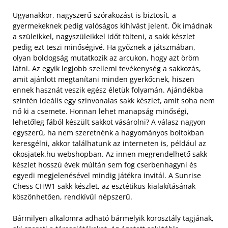
Ugyanakkor, nagyszerű szórakozást is biztosít, a
gyermekeknek pedig valóságos kihívást jelent. Ők imádnak
a szüleikkel, nagyszüleikkel időt tölteni, a sakk készlet
pedig ezt teszi minőségivé. Ha győznek a játszmában,
olyan boldogság mutatkozik az arcukon, hogy azt öröm
látni. Az egyik legjobb szellemi tevékenység a sakkozás,
amit ajánlott megtanítani minden gyerkőcnek, hiszen
ennek hasznát veszik egész életük folyamán. Ajándékba
szintén ideális egy színvonalas sakk készlet, amit soha nem
nő ki a csemete.
Honnan lehet manapság minőségi,
lehetőleg fából készült sakkot vásárolni? A válasz nagyon
egyszerű, ha nem szeretnénk a hagyományos boltokban
keresgélni, akkor találhatunk az interneten is, például az
okosjatek.hu webshopban. Az innen megrendelhető sakk
készlet hosszú évek múltán sem fog cserbenhagyni és
egyedi megjelenésével mindig játékra invitál. A Sunrise
Chess CHW1 sakk készlet, az esztétikus kialakításának
köszönhetően, rendkívül népszerű.
Bármilyen alkalomra adható bármelyik korosztály tagjának,