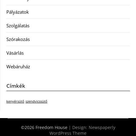
Pályázatok
Szolgálatás
Szórakozás
Vásárlás
Webáruház
Címkék
kenyérsütő
szendvicssütő
©2026 Freedom House
| Design:
Newspaperly
WordPress Theme