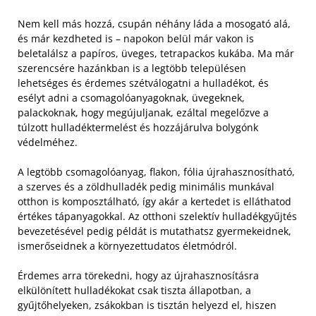
Nem kell más hozzá, csupán néhány láda a mosogató alá,
és már kezdheted is – napokon belül már vakon is
beletalálsz a papíros, üveges, tetrapackos kukába. Ma már
szerencsére hazánkban is a legtöbb településen
lehetséges és érdemes szétválogatni a hulladékot, és
esélyt adni a csomagolóanyagoknak, üvegeknek,
palackoknak, hogy megújuljanak, ezáltal megelőzve a
túlzott hulladéktermelést és hozzájárulva bolygónk
védelméhez.
A legtöbb csomagolóanyag, flakon, fólia újrahasznosítható,
a szerves és a zöldhulladék pedig minimális munkával
otthon is komposztálható, így akár a kertedet is elláthatod
értékes tápanyagokkal. Az otthoni szelektív hulladékgyűjtés
bevezetésével pedig példát is mutathatsz gyermekeidnek,
ismerőseidnek a környezettudatos életmódról.
Érdemes arra törekedni, hogy az újrahasznosításra
elkülönített hulladékokat csak tiszta állapotban, a
gyűjtőhelyeken, zsákokban is tisztán helyezd el, hiszen