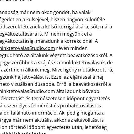
napság már nem okoz gondot, ha valaki
égedetlen a külsejével, hiszen nagyon különféle
dszerek léteznek a külső korrigálására, sőt, mára
gváltoztatására is. Mi nem megyünk el a
gváltoztatásig, maradunk a korrekciónál. A
inktetovalasStudio.com
révén minden
gtudható az általunk végzett beavatkozásokról. A
gegyszerűbbek a száj és szemöldöktetoválások, de
t azért nem állunk meg. Mivel igény mutatkozott rá,
gzünk hajtetoválást is. Ezzel az eljárással a haj
hető vizuálisan dúsabbá.
Erről a beavatkozásról a
inktetovalasStudio.com által adunk bővebb
jékoztatást és természetesen időpont egyeztetés
án személyes felmérést és próbatetoválást is
dalon található információ. Aki pedig megunta a
tárgya már nem aktuális, akkor az eltávolítást is
lon történő időpont egyeztetés után, lehetőség