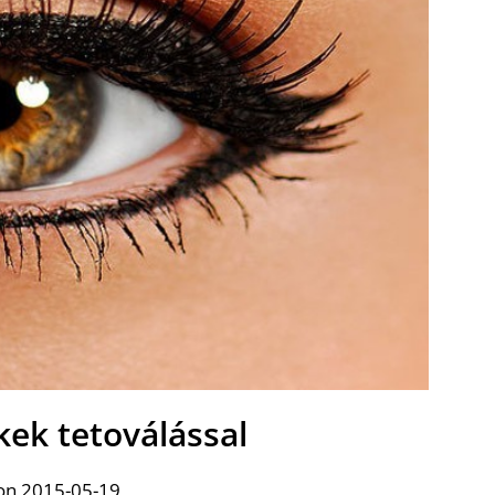
kek tetoválással
on 2015-05-19