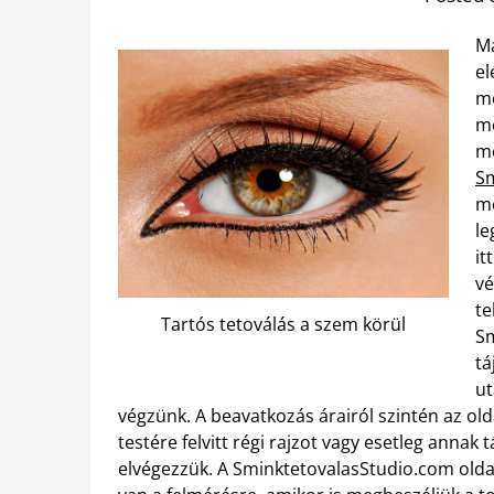
Ma
el
mó
me
me
Sm
me
le
it
vé
te
Tartós tetoválás a szem körül
Sm
tá
ut
végzünk. A beavatkozás árairól szintén az ol
testére felvitt régi rajzot vagy esetleg annak 
elvégezzük. A SminktetovalasStudio.com olda