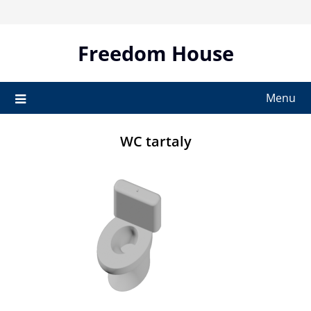
Skip
to
content
Freedom House
Menu
WC tartaly