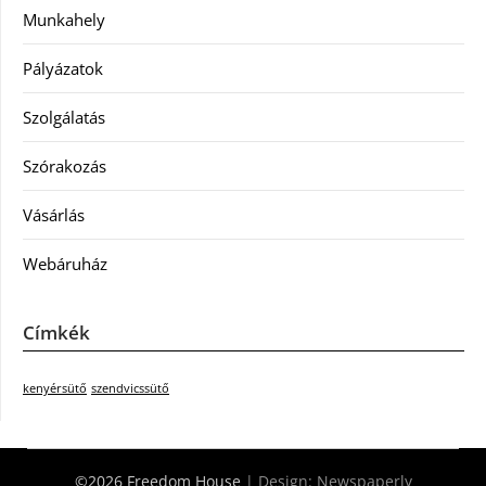
Munkahely
Pályázatok
Szolgálatás
Szórakozás
Vásárlás
Webáruház
Címkék
kenyérsütő
szendvicssütő
©2026 Freedom House
| Design:
Newspaperly