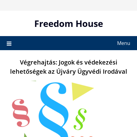
Skip
to
content
Freedom House
Menu
Végrehajtás: Jogok és védekezési
lehetőségek az Újváry Ügyvédi Irodával