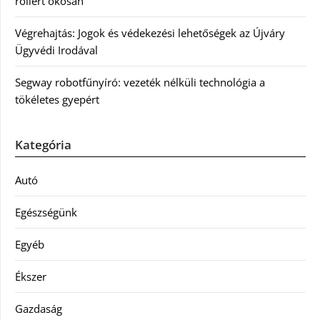
rollert okosan
Végrehajtás: Jogok és védekezési lehetőségek az Újváry
Ügyvédi Irodával
Segway robotfűnyíró: vezeték nélküli technológia a
tökéletes gyepért
Kategória
Autó
Egészségünk
Egyéb
Ékszer
Gazdaság