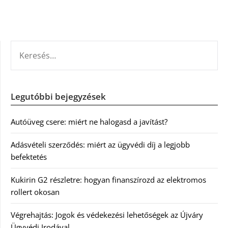
KERESÉS:
Legutóbbi bejegyzések
Autóüveg csere: miért ne halogasd a javítást?
Adásvételi szerződés: miért az ügyvédi díj a legjobb
befektetés
Kukirin G2 részletre: hogyan finanszírozd az elektromos
rollert okosan
Végrehajtás: Jogok és védekezési lehetőségek az Újváry
Ügyvédi Irodával