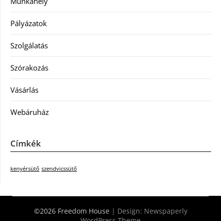
Munkahely
Pályázatok
Szolgálatás
Szórakozás
Vásárlás
Webáruház
Címkék
kenyérsütő
szendvicssütő
©2026 Freedom House
| Design:
Newspaperly
WordPress Theme