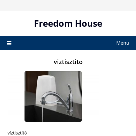
Skip
to
content
Freedom House
Menu
viztisztito
víztisztító