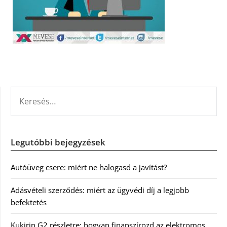
KERESÉS:
Legutóbbi bejegyzések
Autóüveg csere: miért ne halogasd a javítást?
Adásvételi szerződés: miért az ügyvédi díj a legjobb
befektetés
Kukirin G2 részletre: hogyan finanszírozd az elektromos