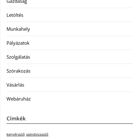
Gazdaság
Letöltés
Munkahely
Pályázatok
Szolgálatás
Szórakozás
Vásárlás
Webáruház
Címkék
kenyérsütő
szendvicssütő