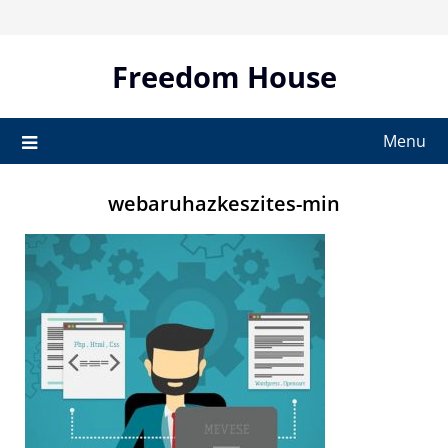
Skip
to
content
Freedom House
Menu
webaruhazkeszites-min