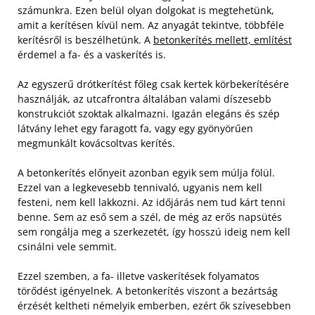
számunkra. Ezen belül olyan dolgokat is megtehetünk,
amit a kerítésen kívül nem. Az anyagát tekintve, többféle
kerítésről is beszélhetünk. A
betonkerítés mellett, említést
érdemel a fa- és a vaskerítés is.
Az egyszerű drótkerítést főleg csak kertek körbekerítésére
használják, az utcafrontra általában valami díszesebb
konstrukciót szoktak alkalmazni. Igazán elegáns és szép
látvány lehet egy faragott fa, vagy egy gyönyörűen
megmunkált kovácsoltvas kerítés.
A betonkerítés előnyeit azonban egyik sem múlja fölül.
Ezzel van a legkevesebb tennivaló, ugyanis nem kell
festeni, nem kell lakkozni. Az időjárás nem tud kárt tenni
benne. Sem az eső sem a szél, de még az erős napsütés
sem rongálja meg a szerkezetét, így hosszú ideig nem kell
csinálni vele semmit.
Ezzel szemben, a fa- illetve vaskerítések folyamatos
törődést igényelnek. A betonkerítés viszont a bezártság
érzését keltheti némelyik emberben, ezért ők szívesebben