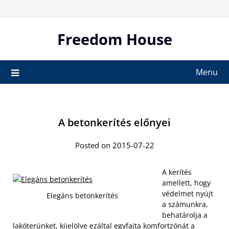
Skip
to
content
Freedom House
Menu
A betonkerítés előnyei
Posted on 2015-07-22
A kerítés
amellett, hogy
védelmet nyújt
Elegáns betonkerítés
a számunkra,
behatárolja a
lakóterünket, kijelölve ezáltal egyfajta komfortzónát a