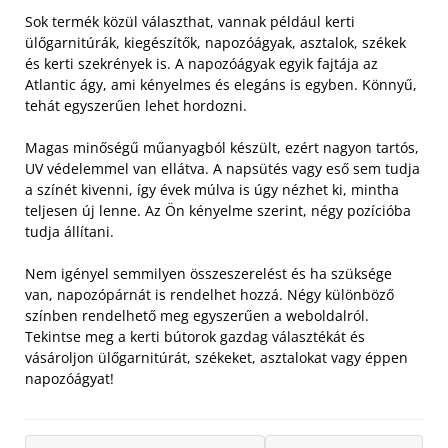
Sok termék közül választhat, vannak például kerti
ülőgarnitúrák, kiegészítők, napozóágyak, asztalok, székek
és kerti szekrények is. A napozóágyak egyik fajtája az
Atlantic ágy, ami kényelmes és elegáns is egyben. Könnyű,
tehát egyszerűen lehet hordozni.
Magas minőségű műanyagból készült, ezért nagyon tartós,
UV védelemmel van ellátva. A napsütés vagy eső sem tudja
a színét kivenni, így évek múlva is úgy nézhet ki, mintha
teljesen új lenne. Az Ön kényelme szerint, négy pozícióba
tudja állítani.
Nem igényel semmilyen összeszerelést és ha szüksége
van, napozópárnát is rendelhet hozzá. Négy különböző
színben rendelhető meg egyszerűen a weboldalról.
Tekintse meg a kerti bútorok gazdag választékát és
vásároljon ülőgarnitúrát, székeket, asztalokat vagy éppen
napozóágyat!