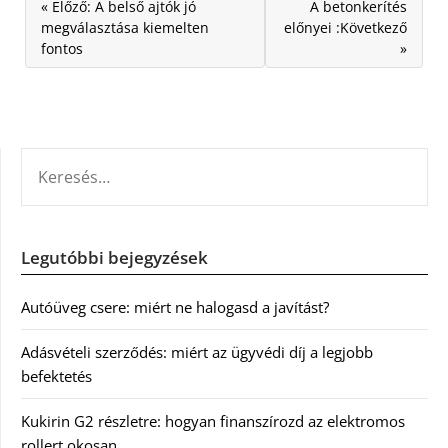
« Előző: A belső ajtók jó
A betonkerítés
megválasztása kiemelten
előnyei :Következő
fontos
»
KERESÉS:
Legutóbbi bejegyzések
Autóüveg csere: miért ne halogasd a javítást?
Adásvételi szerződés: miért az ügyvédi díj a legjobb
befektetés
Kukirin G2 részletre: hogyan finanszírozd az elektromos
rollert okosan