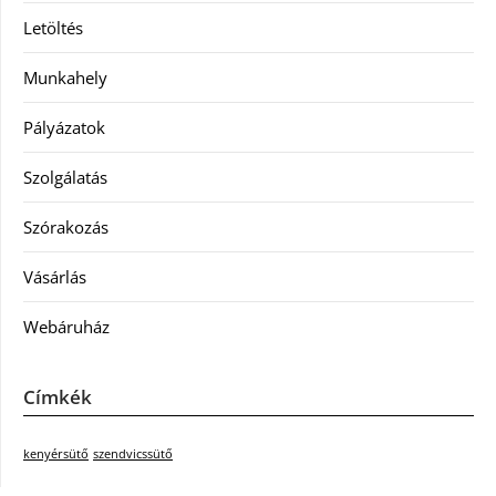
Letöltés
Munkahely
Pályázatok
Szolgálatás
Szórakozás
Vásárlás
Webáruház
Címkék
kenyérsütő
szendvicssütő