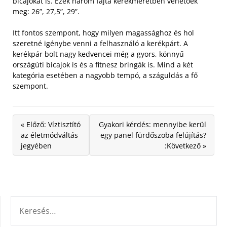
bicajokat is. Ezek három fajta kerékméretben vehetőek
meg: 26”, 27,5”, 29”.
Itt fontos szempont, hogy milyen magassághoz és hol
szeretné igénybe venni a felhasználó a kerékpárt. A
kerékpár bolt nagy kedvencei még a gyors, könnyű
országúti bicajok is és a fitnesz bringák is. Mind a két
kategória esetében a nagyobb tempó, a száguldás a fő
szempont.
« Előző: Víztisztító
Gyakori kérdés: mennyibe kerül
az életmódváltás
egy panel fürdőszoba felújítás?
jegyében
:Következő »
KERESÉS: