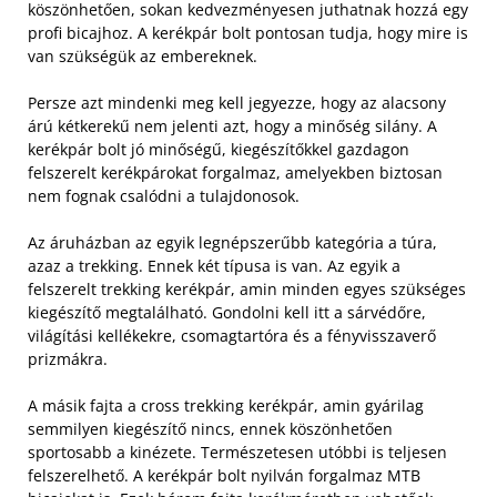
köszönhetően, sokan kedvezményesen juthatnak hozzá egy
profi bicajhoz. A kerékpár bolt pontosan tudja, hogy mire is
van szükségük az embereknek.
Persze azt mindenki meg kell jegyezze, hogy az alacsony
árú kétkerekű nem jelenti azt, hogy a minőség silány. A
kerékpár bolt jó minőségű, kiegészítőkkel gazdagon
felszerelt kerékpárokat forgalmaz, amelyekben biztosan
nem fognak csalódni a tulajdonosok.
Az áruházban az egyik legnépszerűbb kategória a túra,
azaz a trekking. Ennek két típusa is van. Az egyik a
felszerelt trekking kerékpár, amin minden egyes szükséges
kiegészítő megtalálható. Gondolni kell itt a sárvédőre,
világítási kellékekre, csomagtartóra és a fényvisszaverő
prizmákra.
A másik fajta a cross trekking kerékpár, amin gyárilag
semmilyen kiegészítő nincs, ennek köszönhetően
sportosabb a kinézete. Természetesen utóbbi is teljesen
felszerelhető. A kerékpár bolt nyilván forgalmaz MTB