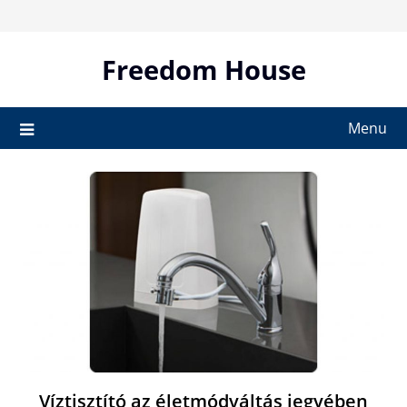
Skip
to
content
Freedom House
Menu
Víztisztító az életmódváltás jegyében