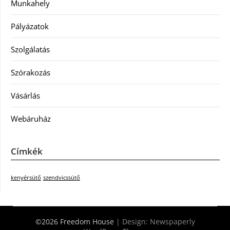
Munkahely
Pályázatok
Szolgálatás
Szórakozás
Vásárlás
Webáruház
Címkék
kenyérsütő
szendvicssütő
©2026 Freedom House
| Design:
Newspaperly