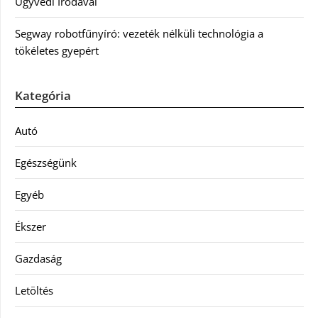
Ügyvédi Irodával
Segway robotfűnyíró: vezeték nélküli technológia a
tökéletes gyepért
Kategória
Autó
Egészségünk
Egyéb
Ékszer
Gazdaság
Letöltés