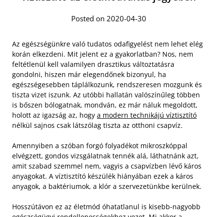
Posted on 2020-04-30
Az egészségünkre való tudatos odafigyelést nem lehet elég
korán elkezdeni. Mit jelent ez a gyakorlatban? Nos, nem
feltétlenül kell valamilyen drasztikus változtatásra
gondolni, hiszen már elegendőnek bizonyul, ha
egészségesebben táplálkozunk, rendszeresen mozgunk és
tiszta vizet iszunk. Az utóbbi hallatán valószínűleg többen
is bőszen bólogatnak, mondván, ez már náluk megoldott,
holott az igazság az, hogy
a modern technikájú víztisztító
nélkül sajnos csak látszólag tiszta az otthoni csapvíz.
Amennyiben a szóban forgó folyadékot mikroszkóppal
elvégzett, gondos vizsgálatnak tennék alá, láthatnánk azt,
amit szabad szemmel nem, vagyis a csapvízben lévő káros
anyagokat. A víztisztító készülék hiányában ezek a káros
anyagok, a baktériumok, a klór a szervezetünkbe kerülnek.
Hosszútávon ez az életmód óhatatlanul is kisebb-nagyobb
egészségügyi rendellenességekhez vezet. Mi akkor a