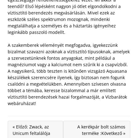
teendő? Első lépésként nagyon jó ötlet elgondolkodni a
víztisztító berendezés megvásárlásán. Mivel ezek az
eszközök széles spektrumon mozognak, mindenki
megtalálhatja a személyes és a háztartás igényeihez
leginkább passzoló modellt.
A szakemberek véleményét megfogadva, igyekezzünk
bizalmat szavazni azoknak a víztisztító típusoknak, amelyek
a szervezetünknek fontos anyagokat, mint például a
magnéziumot vagy a kalciumot nem szűrik ki a csapvízből.
A nagysikerű, több teszten is kitűnően vizsgázó Aquasana
készülékek szerencsére ilyenek, így biztosan nem fogunk
csalódni a megvételükben. Amennyiben szívesen olvasna
többet a témába, keresse bizalommal a már említett
víztisztító berendezések hazai forgalmazóját, a Vízbarátok
webáruházat!
« Előző: Zwack, az
A kerékpár bolt számos
Unicum feltalálója
terméke :Következő »