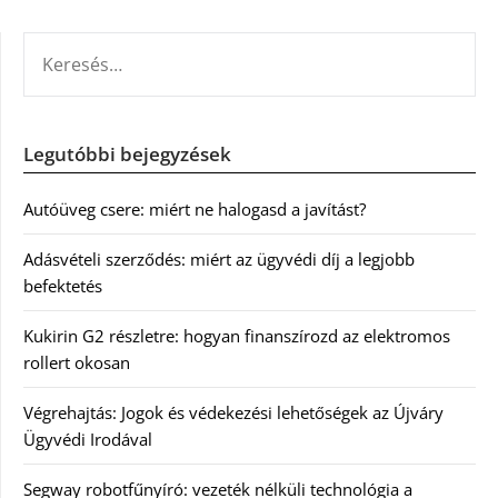
KERESÉS:
Legutóbbi bejegyzések
Autóüveg csere: miért ne halogasd a javítást?
Adásvételi szerződés: miért az ügyvédi díj a legjobb
befektetés
Kukirin G2 részletre: hogyan finanszírozd az elektromos
rollert okosan
Végrehajtás: Jogok és védekezési lehetőségek az Újváry
Ügyvédi Irodával
Segway robotfűnyíró: vezeték nélküli technológia a