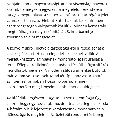
Napjainkban a magyarországi kínálat viszonylag nagynak
számít, de mégsem egyszerű a megfelelő berendezési
tárgyak megtalálása. Az
amerikai bútorok már régóta jelen
vannak itthon is, az Elefánt Bútorháznak köszönhetően,
ezért rengetegen válogatnak közülük. Minden korosztály
megtalálhatja a maga számítását. Szinte bármilyen
stílusban találni megfelelőt.
A kényelmükről, illetve a tartósságukról híresek, tehát a
vevők egészen biztosan elégedettek lesznek velük. A
méretük viszonylag nagynak mondható, ezért uralják a
teret. Főleg a tradicionális stílusban készült ülőgarnitúrák
mondhatók nagynak. A modern stílusú amerikai bútorok
már valamivel kisebbek. Mindkét típushoz vásárolható
színben és formában hozzáillő párna, aminek
köszönhetően még kényelmesebb lehet az üldögélés.
Az ülőfelület egészen nagy, tehát senki nem fogja úgy
érezni, hogy egy rosszabb mozdulatnál esetleg leesik róla.
A háttámla is kifejezetten komfortosnak mondható és a
dőlésszöge is megfelelő. Az üzletből rendelhetőek még