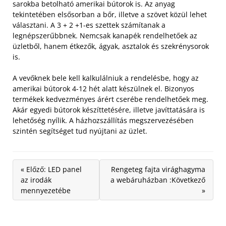
sarokba betolható amerikai bútorok is. Az anyag
tekintetében elsősorban a bőr, illetve a szövet közül lehet
választani. A 3 + 2 +1-es szettek számítanak a
legnépszerűbbnek. Nemcsak kanapék rendelhetőek az
üzletből, hanem étkezők, ágyak, asztalok és szekrénysorok
is.
A vevőknek bele kell kalkulálniuk a rendelésbe, hogy az
amerikai bútorok 4-12 hét alatt készülnek el. Bizonyos
termékek kedvezményes árért cserébe rendelhetőek meg.
Akár egyedi bútorok készíttetésére, illetve javíttatására is
lehetőség nyílik. A házhozszállítás megszervezésében
szintén segítséget tud nyújtani az üzlet.
« Előző: LED panel
Rengeteg fajta virághagyma
az irodák
a webáruházban :Következő
mennyezetébe
»