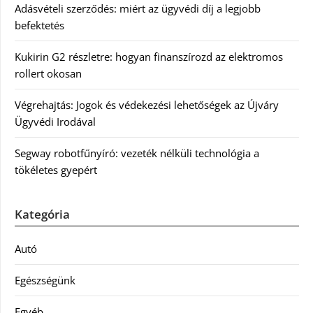
Adásvételi szerződés: miért az ügyvédi díj a legjobb
befektetés
Kukirin G2 részletre: hogyan finanszírozd az elektromos
rollert okosan
Végrehajtás: Jogok és védekezési lehetőségek az Újváry
Ügyvédi Irodával
Segway robotfűnyíró: vezeték nélküli technológia a
tökéletes gyepért
Kategória
Autó
Egészségünk
Egyéb