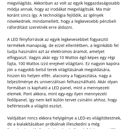
megvilágítás. Akkoriban az volt az egyik leggazdaságosabb
módja annak, hogy az irodákat megvilágítsák. Ma már
koránt sincs így. A technológia fejlődik, az igények
növekednek, mindamellett, hogy a legkevesebb pénzbeli
ráfordítást szeretnék erre áldozni.
A LED fényforrások az egyik legkevesebbet fogyasztó
termékek manapság, de ezzel ellentétben, a leginkább fel
tudja használni azt az elektromos áramot, amelyet
elfogyaszt. Vagyis akár egy 10 Wattos égő képes egy régi
fajta, 100 Wattos izzó erejével világítani. Ez nagyon kapóra
jön a nagyobb belső terek világításának megoldására,
hiszen kis helyen elfér, alacsony a fogyasztása, nagy a
teljesítménye és univerzálisan felhasználható. Akár olyan
formában is kapható a LED panel, mint a mennyezeti
elemek. Pont akkora, mint egy-egy ilyen mennyezeti
fedőpanel, így nem kell külön tervet csinálni ahhoz, hogy
befértessék a világító eszözt.
Valójában nincs ekkora helyigénye a LED-es világítótestnek,
de a kialakításában próbálnak illeszkedni a még