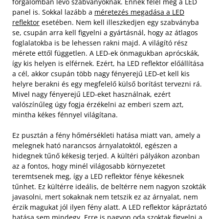
forgalomban lévő szabványoknak. Ennek felel meg a LED
panel is. Sokkal lazább a
méretezés megadása a LED
reflektor
esetében. Nem kell illeszkedjen egy szabványba
se, csupán arra kell figyelni a gyártásnál, hogy az átlagos
foglalatokba is be lehessen rakni majd. A világító rész
mérete ettől független. A LED-ek önmagukban aprócskák,
így kis helyen is elférnek. Ezért, ha LED reflektor előállítása
a cél, akkor csupán több nagy fényerejű LED-et kell kis
helyre berakni és egy megfelelő külső borítást tervezni rá.
Mivel nagy fényerejű LED-eket használnak, ezért
valószínűleg úgy fogja érzékelni az emberi szem azt,
mintha kékes fénnyel világítana.
Ez pusztán a fény hőmérsékleti hatása miatt van, amely a
melegnek ható narancsos árnyalatoktól, egészen a
hidegnek tűnő kékesig terjed. A kültéri pályákon azonban
az a fontos, hogy minél világosabb környezetet
teremtsenek meg, így a LED reflektor fénye kékesnek
tűnhet. Ez kültérre ideális, de beltérre nem nagyon szokták
javasolni, mert sokaknak nem tetszik ez az árnyalat, nem
érzik magukat jól ilyen fény alatt. A LED reflektor kápráztató
hatása sem mindegy. Erre is nagyon oda szoktak figyelni a